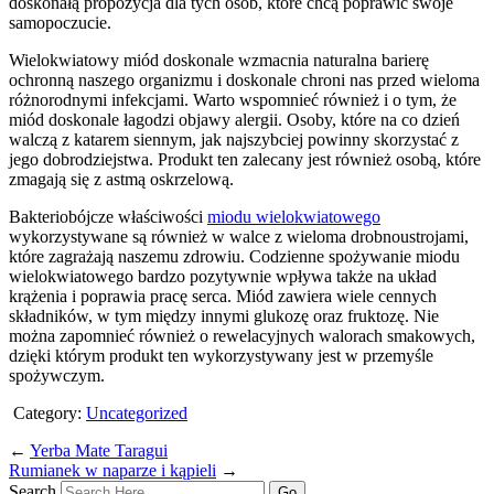
doskonałą propozycja dla tych osób, które chcą poprawić swoje
samopoczucie.
Wielokwiatowy miód doskonale wzmacnia naturalna barierę
ochronną naszego organizmu i doskonale chroni nas przed wieloma
różnorodnymi infekcjami. Warto wspomnieć również i o tym, że
miód doskonale łagodzi objawy alergii. Osoby, które na co dzień
walczą z katarem siennym, jak najszybciej powinny skorzystać z
jego dobrodziejstwa. Produkt ten zalecany jest również osobą, które
zmagają się z astmą oskrzelową.
Bakteriobójcze właściwości
miodu wielokwiatowego
wykorzystywane są również w walce z wieloma drobnoustrojami,
które zagrażają naszemu zdrowiu. Codzienne spożywanie miodu
wielokwiatowego bardzo pozytywnie wpływa także na układ
krążenia i poprawia pracę serca. Miód zawiera wiele cennych
składników, w tym między innymi glukozę oraz fruktozę. Nie
można zapomnieć również o rewelacyjnych walorach smakowych,
dzięki którym produkt ten wykorzystywany jest w przemyśle
spożywczym.
Category:
Uncategorized
←
Yerba Mate Taragui
Rumianek w naparze i kąpieli
→
Search