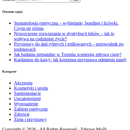
Ostatnie wpisy
Stomatologia estetyczna – wybielanie, bonding i licówki.
Czym się różnią
Nowoczesne rozwiązania w dystrybucji leków – jak to
wpływa na codzienne życie?
Przyprawy do dań rybnych i grillowanych – przewodnik po
podstawach
Jak badania prenatalne w Toruniu wspierają zdrową ciążę?
Kardamon do kawy: jak korzenna przyprawa odmienia napój
Kategorie
Akcesoria
Kosmetyki i uroda
Suplementacja
Uncategorized
Wyposażenie
Zabiegi estetyczne
Zdrowie
Zioła i przyprawy
Copyright © 2026 · All Rights Reserved · Zdrowe Myśli