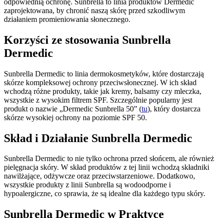
odpowiednią ochronę. Sunbrella to linia produktów Dermedic
zaprojektowana, by chronić naszą skórę przed szkodliwym
działaniem promieniowania słonecznego.
Korzyści ze stosowania Sunbrella
Dermedic
Sunbrella Dermedic to linia dermokosmetyków, które dostarczają
skórze kompleksowej ochrony przeciwsłonecznej. W ich skład
wchodzą różne produkty, takie jak kremy, balsamy czy mleczka,
wszystkie z wysokim filtrem SPF. Szczególnie popularny jest
produkt o nazwie „Dermedic Sunbrella 50” (
tu
), który dostarcza
skórze wysokiej ochrony na poziomie SPF 50.
Skład i Działanie Sunbrella Dermedic
Sunbrella Dermedic to nie tylko ochrona przed słońcem, ale również
pielęgnacja skóry. W skład produktów z tej linii wchodzą składniki
nawilżające, odżywcze oraz przeciwstarzeniowe. Dodatkowo,
wszystkie produkty z linii Sunbrella są wodoodporne i
hypoalergiczne, co sprawia, że są idealne dla każdego typu skóry.
Sunbrella Dermedic w Praktyce