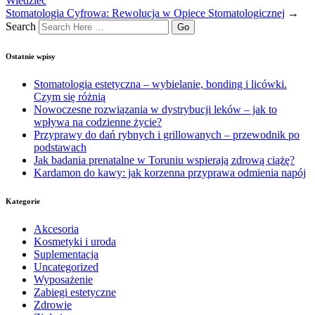
Wiedzieć
Stomatologia Cyfrowa: Rewolucja w Opiece Stomatologicznej
→
Search
Ostatnie wpisy
Stomatologia estetyczna – wybielanie, bonding i licówki.
Czym się różnią
Nowoczesne rozwiązania w dystrybucji leków – jak to
wpływa na codzienne życie?
Przyprawy do dań rybnych i grillowanych – przewodnik po
podstawach
Jak badania prenatalne w Toruniu wspierają zdrową ciążę?
Kardamon do kawy: jak korzenna przyprawa odmienia napój
Kategorie
Akcesoria
Kosmetyki i uroda
Suplementacja
Uncategorized
Wyposażenie
Zabiegi estetyczne
Zdrowie